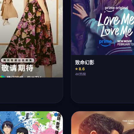
致命幻影
⭐ 8.6
4K热映