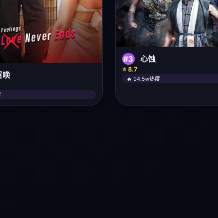
#3
心蚀
⭐ 8.7
召唤
🔥 94.5w热度
度