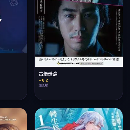
古堡谜踪
⭐ 8.2
加长版