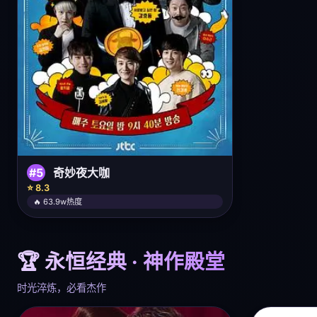
#5
奇妙夜大咖
⭐ 8.3
🔥 63.9w热度
🏆 永恒经典 · 神作殿堂
时光淬炼，必看杰作