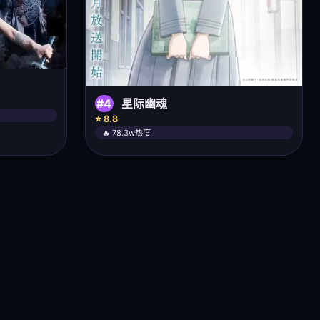
#4
星际幽魂
⭐ 8.8
🔥 78.3w热度