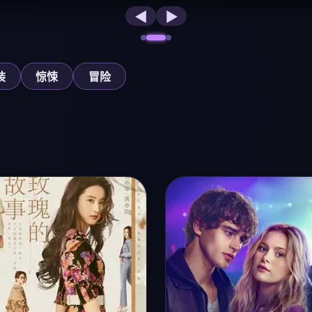
◀
▶
装
惊悚
冒险