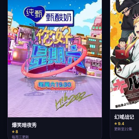
幻域战记
⭐ 9.4
爆笑暗夜秀
更新至22集
⭐ 8
每周三更新