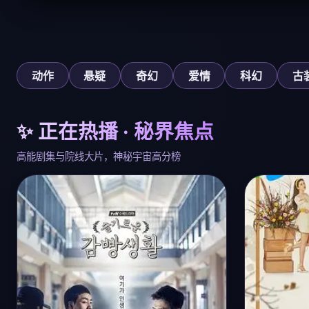
动作
悬疑
奇幻
爱情
科幻
古
✨ 正在热播 · 秘界焦点
高能剧集与院线大片，神秘宇宙高分榜